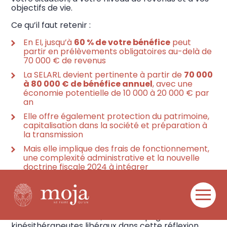
objectifs de vie.
Ce qu’il faut retenir :
En EI, jusqu’à
60 % de votre bénéfice
peut
partir en prélèvements obligatoires au-delà de
70 000 € de revenus
La SELARL devient pertinente à partir de
70 000
à 80 000 € de bénéfice annuel
, avec une
économie potentielle de 10 000 à 20 000 € par
an
Elle offre également protection du patrimoine,
capitalisation dans la société et préparation à
la transmission
Mais elle implique des frais de fonctionnement,
une complexité administrative et la nouvelle
doctrine fiscale 2024 à intégrer
La décision se prend sur la base
d’une
simulation chiffrée avec vos vrais
Aller
chiffres
— pas sur des généralités
au
Chez
MOJA CONSEILS
, on accompagne les
contenu
kinésithérapeutes libéraux dans cette réflexion