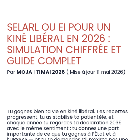
Notre offre créateur
SELARL OU EI POUR UN
Notre offre MICRO-BNC
KINÉ LIBÉRAL EN 2026 :
SIMULATION CHIFFRÉE ET
GUIDE COMPLET
Par
MOJA
|
11 MAI 2026
( Mise à jour 11 mai 2026)
Tu gagnes bien ta vie en kiné libéral. Tes recettes
progressent, tu as stabilisé ta patientèle, et
chaque année tu regardes ta déclaration 2035
avec le même sentiment : tu donnes une part
importante de ce que tu gagnes à l’État et à
l’URSSAF — et tu te demandes s’il n’existe pas une