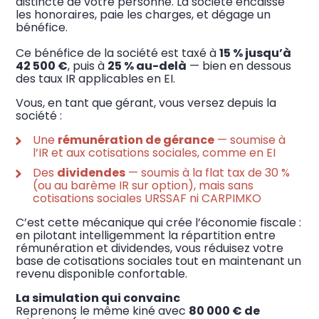
distincte de votre personne. La société encaisse
les honoraires, paie les charges, et dégage un
bénéfice.
Ce bénéfice de la société est taxé à
15 % jusqu’à
42 500 €
, puis à
25 % au-delà
— bien en dessous
des taux IR applicables en EI.
Vous, en tant que gérant, vous versez depuis la
société :
Une
rémunération de gérance
— soumise à
l’IR et aux cotisations sociales, comme en EI
Des
dividendes
— soumis à la flat tax de 30 %
(ou au barème IR sur option), mais sans
cotisations sociales URSSAF ni CARPIMKO
C’est cette mécanique qui crée l’économie fiscale :
en pilotant intelligemment la répartition entre
rémunération et dividendes, vous réduisez votre
base de cotisations sociales tout en maintenant un
revenu disponible confortable.
La simulation qui convainc
Reprenons le même kiné avec
80 000 € de