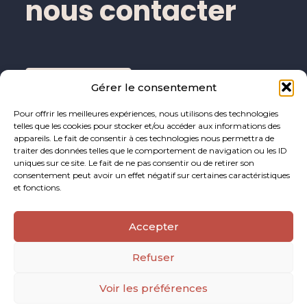
nous contacter
Nous contacter
Gérer le consentement
Pour offrir les meilleures expériences, nous utilisons des technologies
telles que les cookies pour stocker et/ou accéder aux informations des
appareils. Le fait de consentir à ces technologies nous permettra de
traiter des données telles que le comportement de navigation ou les ID
uniques sur ce site. Le fait de ne pas consentir ou de retirer son
consentement peut avoir un effet négatif sur certaines caractéristiques
et fonctions.
Footer
Accepter
91 Chem. de Saint-Georges-d’Orques à Courpouyran,
Principale
34990 Juvignac
Refuser
Voir les préférences
Footer
MENTIONS LÉGALES
PLAN DU SITE